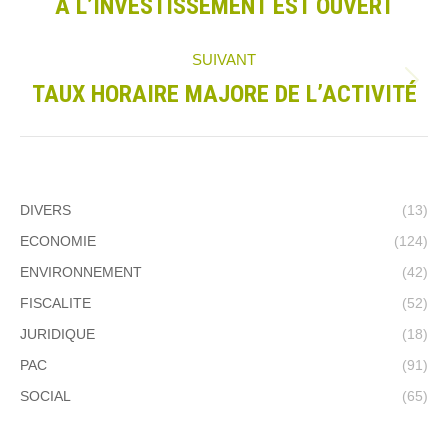
A L’INVESTISSEMENT EST OUVERT
précédent
:
SUIVANT
TAUX HORAIRE MAJORE DE L’ACTIVITÉ
Article
suivant
:
DIVERS
(13)
ECONOMIE
(124)
ENVIRONNEMENT
(42)
FISCALITE
(52)
JURIDIQUE
(18)
PAC
(91)
SOCIAL
(65)