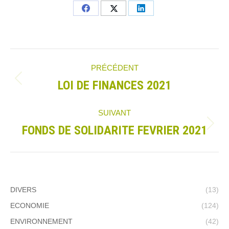
Partager
Partager
Partager
sur
sur
sur
Facebook
X
LinkedIn
Navigation
PRÉCÉDENT
LOI DE FINANCES 2021
article
Article
précédent
SUIVANT
:
FONDS DE SOLIDARITE FEVRIER 2021
Article
suivant
:
DIVERS
(13)
ECONOMIE
(124)
ENVIRONNEMENT
(42)